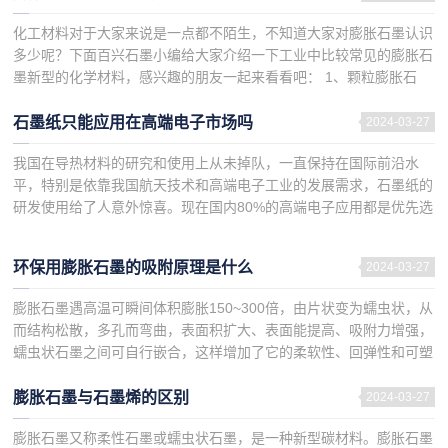
化工材料对于大家来说是一点都不陌生，不知道大家对膨胀石墨认识
多少呢？下面百兴石墨小编给大家介绍一下工业中比较常见的膨胀石
墨新型的化学材料，感兴趣的朋友一起来看看吧： 1、颗粒膨胀石
墨：小颗...
石墨纸只能应用在高端电子市场吗
2024-03-27
我国在导热材料的研究和使用上从未掉队，一直保持在国际前沿水
平，特别是依靠我国航天技术和高端电子工业的发展需求，石墨纸的
研发使用给了人意外惊喜。现在国内80%的高端电子应用都是优先选
择石墨纸作为导热绝缘材料，因为它更优异的导热性能是任何一款
电...
环保用膨胀石墨的吸附原理是什么
2024-03-27
膨胀石墨遇高温可瞬间体积膨胀150~300倍，由片状变为蠕虫状，从
而结构松散，多孔而弯曲，表面积扩大、表面能提高、吸附力增强，
蠕虫状石墨之间可自行嵌合，这样增加了它的柔软性、回弹性和可塑
性。下面百兴石墨小编介绍环保用膨胀石墨的吸附原理是什么...
膨胀石墨与石墨烯的区别
2024-03-27
膨胀石墨又称柔性石墨或蠕虫状石墨，是一种新型碳材料。膨胀石墨