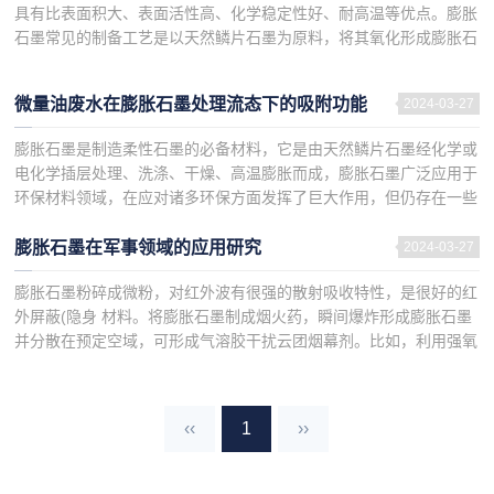
具有比表面积大、表面活性高、化学稳定性好、耐高温等优点。膨胀
石墨常见的制备工艺是以天然鳞片石墨为原料，将其氧化形成膨胀石
墨，再膨胀形成膨胀石墨。下面百兴石...
微量油废水在膨胀石墨处理流态下的吸附功能
2024-03-27
膨胀石墨是制造柔性石墨的必备材料，它是由天然鳞片石墨经化学或
电化学插层处理、洗涤、干燥、高温膨胀而成，膨胀石墨广泛应用于
环保材料领域，在应对诸多环保方面发挥了巨大作用，但仍存在一些
问题，需求进一步提升。下面百兴石墨小编分析微量油...
膨胀石墨在军事领域的应用研究
2024-03-27
膨胀石墨粉碎成微粉，对红外波有很强的散射吸收特性，是很好的红
外屏蔽(隐身 材料。将膨胀石墨制成烟火药，瞬间爆炸形成膨胀石墨
并分散在预定空域，可形成气溶胶干扰云团烟幕剂。比如，利用强氧
化剂氯酸钾和高氯酸钾等制成烟火药，采用适当的点火序列实现...
‹‹
1
››