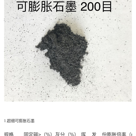
1.超细可膨胀石墨
规格
固定碳≥（%）
灰分（%）
挥发份
膨胀倍率（ml