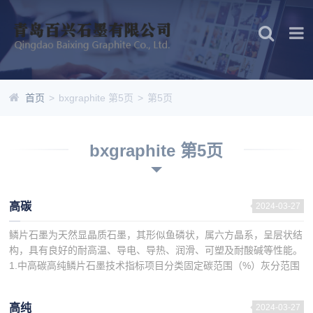
首页
>
bxgraphite 第5页
>
第5页
bxgraphite 第5页
高碳
2024-03-27
鳞片石墨为天然显晶质石墨，其形似鱼磷状，属六方晶系，呈层状结
构，具有良好的耐高温、导电、导热、润滑、可塑及耐酸碱等性能。
1.中高碳高纯鳞片石墨技术指标项目分类固定碳范围（%）灰分范围
（%）挥发份范围（%）水分范围（%）粒度范围（...
高纯
2024-03-27