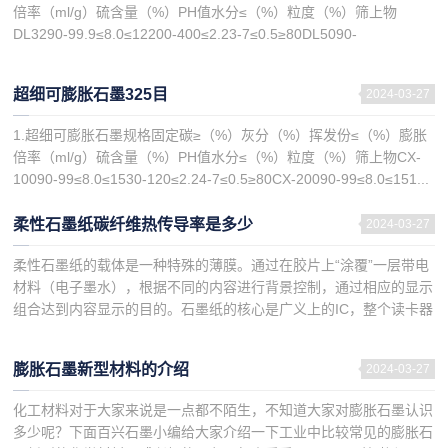
倍率（ml/g）硫含量（%）PH值水分≤（%）粒度（%）筛上物
DL3290-99.9≤8.0≤12200-400≤2.23-7≤0.5≥80DL5090-
99.9≤8.0≤12...
超细可膨胀石墨325目
2024-03-27
1.超细可膨胀石墨规格固定碳≥（%）灰分（%）挥发份≤（%）膨胀
倍率（ml/g）硫含量（%）PH值水分≤（%）粒度（%）筛上物CX-
10090-99≤8.0≤1530-120≤2.24-7≤0.5≥80CX-20090-99≤8.0≤151...
柔性石墨纸碳纤维热传导率是多少
2024-03-27
柔性石墨纸的载体是一种特殊的薄膜。通过在胶片上“涂覆”一层带电
材料（电子墨水），根据不同的内容进行背景控制，通过相应的显示
组合达到内容显示的目的。石墨纸的核心是广义上的IC，整个读卡器
可视为一个薄的嵌入式遥控显示面板，电子墨水是将许多带正负...
膨胀石墨新型材料的介绍
2024-03-27
化工材料对于大家来说是一点都不陌生，不知道大家对膨胀石墨认识
多少呢？下面百兴石墨小编给大家介绍一下工业中比较常见的膨胀石