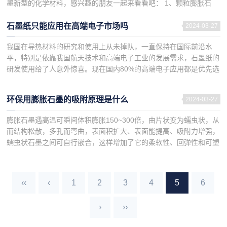
墨新型的化学材料，感兴趣的朋友一起来看看吧： 1、颗粒膨胀石
墨：小颗...
石墨纸只能应用在高端电子市场吗
2024-03-27
我国在导热材料的研究和使用上从未掉队，一直保持在国际前沿水
平，特别是依靠我国航天技术和高端电子工业的发展需求，石墨纸的
研发使用给了人意外惊喜。现在国内80%的高端电子应用都是优先选
择石墨纸作为导热绝缘材料，因为它更优异的导热性能是任何一款
电...
环保用膨胀石墨的吸附原理是什么
2024-03-27
膨胀石墨遇高温可瞬间体积膨胀150~300倍，由片状变为蠕虫状，从
而结构松散，多孔而弯曲，表面积扩大、表面能提高、吸附力增强，
蠕虫状石墨之间可自行嵌合，这样增加了它的柔软性、回弹性和可塑
性。下面百兴石墨小编介绍环保用膨胀石墨的吸附原理是什么...
‹‹
‹
1
2
3
4
5
6
›
››