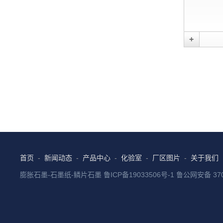
+
首页
新闻动态
产品中心
化验室
厂区图片
关于我们
膨胀石墨-石墨纸-鳞片石墨
鲁ICP备19033506号-1
鲁公网安备 370