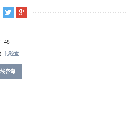
:
48
:
化验室
线咨询